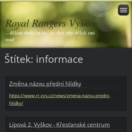
Royal Rangers Vyškov
...dělám druhým to, co chci aby dělali oni
mně
Štítek: informace
Změna názvu přední hlídky
https://www.rr.vys.cz/news/zmena-nazvu-predni-
hlidky/
Lípová 2, Vyškov - Křesťanské centrum