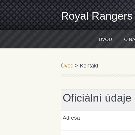
Royal Rangers
ÚVOD
O N
...dělám druhým to, co chci aby d
Úvod
>
Kontakt
Oficiální údaje
Adresa