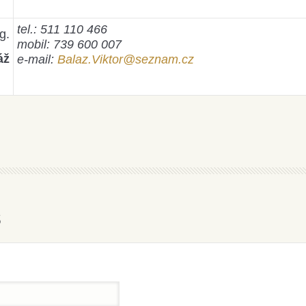
tel.: 511 110 466
g.
mobil: 739 600 007
áž
e-mail:
Balaz.Viktor@seznam.cz
s