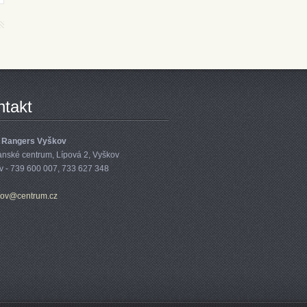
ntakt
 Rangers Vyškov
anské centrum, Lípová 2, Vyškov
v - 739 600 007, 733 627 348
ko
v@centru
m.cz