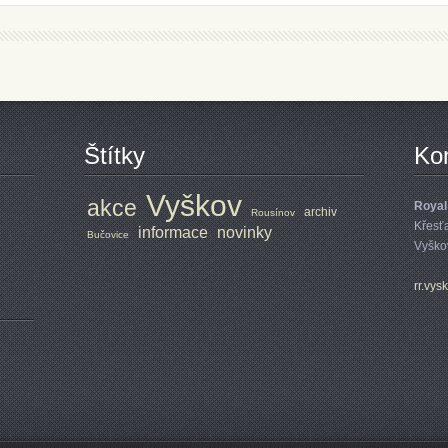
Štítky
Ko
Vyškov
akce
Royal
archiv
Rousínov
Křesť
informace
novinky
Bučovice
Vyško
rr.vys