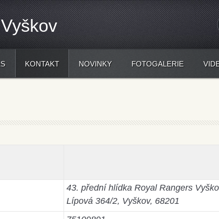
 Vyškov
ÁS
KONTAKT
NOVINKY
FOTOGALERIE
VID
ělali oni mně
43. přední hlídka Royal Rangers Vyšk
Lípová 364/2, Vyškov, 68201