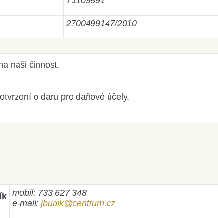
75109891
2700499147/2010
a naši činnost.
otvrzení o daru pro daňové účely.
mobil: 733 627 348
ík
e-mail:
jbubik@centru
m.cz