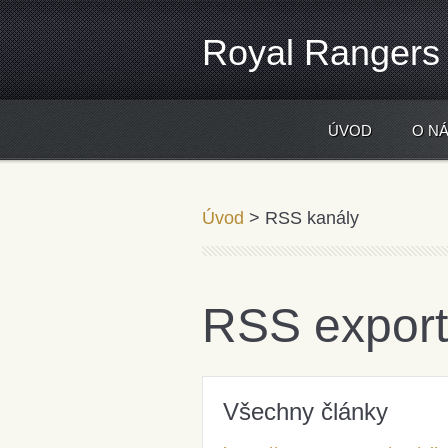
Royal Rangers
ÚVOD
O N
...dělám druhým to, co chci aby d
Úvod
>
RSS kanály
RSS export
Všechny články