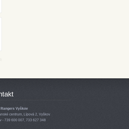
ntakt
 Rangers Vyškov
anské centrum, Lípová 2, Vyškov
v - 739 600 007, 733 627 348