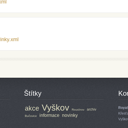
.xml
vinky.xml
Štítky
Ko
Vyškov
akce
Royal
archiv
Rousínov
Křesť
informace
novinky
Bučovice
Vyško