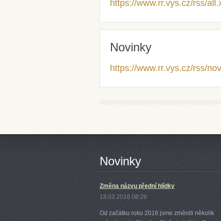
https://www.rr.vys.cz/rss/all
Novinky
https://www.rr.vys.cz/rss/no
Novinky
Změna názvu přední hlídky
18.03.2016 08:26
Od začátku roku 2016 jsme změnili několik