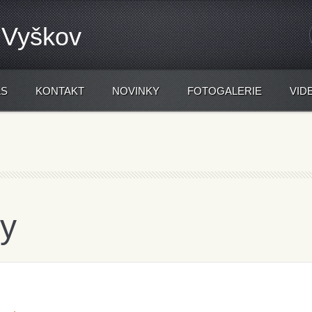
 Vyškov
ÁS
KONTAKT
NOVINKY
FOTOGALERIE
VID
ělali oni mně
y