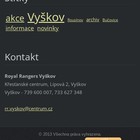
Vyškov
akce
archiv
Rousínov
Bučovice
informace
novinky
Kontakt
Royal Rangers Vyškov
Křesťanské centrum, Lípová 2, Vyškov
Vyškov - 739 600 007, 733 627 348
rr.vysko
v@centru
m.cz
© 2013 Všechna práva vyhrazena.