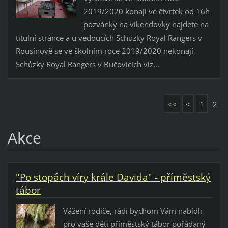
2019/2020 konají ve čtvrtek od 16h
pozvánky na víkendovky najdete na
titulní stránce a u vedoucích Schůzky Royal Rangers v
Rousínově se ve školním roce 2019/2020 nekonají
Schůzky Royal Rangers v Bučovicích viz...
<<
<
1
2
Akce
"Po stopách víry krále Davida" - příměstský
tábor
Vážení rodiče, rádi bychom Vám nabídli
pro vaše děti příměstský tábor pořádaný