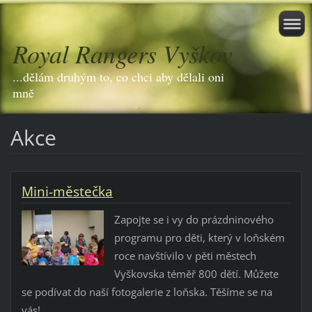
Royal Rangers Vyškov
...dělám druhým to, co chci aby dělali oni
mně
Akce
Mini-městečka
Zapojte se i vy do prázdninového
programu pro děti, který v loňském
roce navštívilo v pěti městech
Vyškovska téměř 800 dětí. Můžete
se podívat do naší fotogalerie z loňska. Těšíme se na
vás!