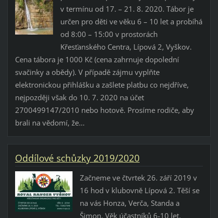
v termínu od 17. – 21. 8. 2020. Tábor je
určen pro děti ve věku 6 – 10 let a probíhá
od 8:00 – 15:00 v prostorách
Křesťanského Centra, Lípová 2, Vyškov.
Cena tábora je 1000 Kč (cena zahrnuje dopolední
svačinky a obědy). V případě zájmu vyplňte
elektronickou přihlášku a zašlete platbu co nejdříve,
nejpozději však do 10. 7. 2020 na účet
2700499147/2010 nebo hotově. Prosíme rodiče, aby
brali na vědomí, že...
Oddílové schůzky 2019/2020
Začneme ve čtvrtek 26. září 2019 v
16 hod v klubovně Lípová 2. Těší se
na vás Honza, Verča, Standa a
Šimon. Věk účastníků 6-10 let.